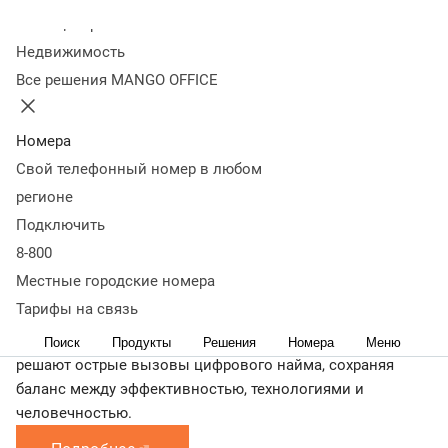
Когда:
Колл-центр
20 мая
Недвижимость
Где:
Онлайн
Все решения MANGO OFFICE
Что будет:
На мероприятии вы узнаете не просто теорию, вы
Номера
получите практические инсайты от лидеров отрасли, чьи
Свой телефонный номер в любом
решения уже трансформируют рекрутинг в реальных
регионе
компаниях.
Подключить
Каждый участник программы это не просто спикер, а
8-800
эксперт с подтверждённым кейсом эффективной
Местные городские номера
автоматизации, который делится тем, что действительно
Тарифы на связь
работает. Вы получите доступ к проверенным решениям.
Это возможность увидеть, как реальные компании
Поиск
Продукты
Решения
Номера
Меню
решают острые вызовы цифрового найма, сохраняя
баланс между эффективностью, технологиями и
человечностью.