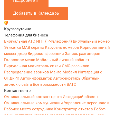
Подробнее
Добавить в Календарь
Круглосуточно
Телефония для бизнеса
Виртуальная АТС
ИПТ (IP-телефония)
Виртуальный номер
Этикетка
МАВ сервис
Карусель номеров
Корпоративный
мессенджер
Видеоконференции
Запись разговоров
Голосовое меню
Мобильный личный кабинет
Виртуальная магистраль связи
СМС-рассылки
Распределение звонков
Манго Мобайл
Интеграция с
ОПДкРК
Автоинформатор
Автосекретарь
Обратный
звонок с сайта
Все возможности ВАТС
Контакт-центр
Омниканальный контакт-центр
Исходящий обзвон
Омниканальные коммуникации
Управление персоналом
Рабочее место сотрудника
Конструктор отчетов
Робот-