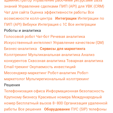
администратор
Управление рабочими ресурсами
База
знаний
Управление сделками
ПИП (API) для УВК (CRM)
Чат для сайта
Оценка эффективности работы
Все
возможности колл-центра
Интеграции
Интеграции по
ПИП (API)
Вебхуки
Интеграция с 1С
Все интеграции
Роботы и аналитика
Голосовой робот
Чат-бот
Речевая аналитика
Искусственный интеллект
Управление качеством (QM)
Бизнес-аналитика
Сервисы для маркетинга
Коллтрекинг
Мультиканальная аналитика
Анализ
конкурентов
Сквозная аналитика
Товарная аналитика
Email-трекинг
Окупаемость инвестиций
Мессенджер‑маркетинг
Робот-аналитик
Робот-
маркетолог
Мультирегиональный коллтрекинг
Решения
Телефонизация офиса
Информационная безопасность
Крупному бизнесу
Красивые номера
Международный
номер
Бесплатный вызов 8−800
Организация удаленной
работы
Все решения
Оборудование
ПУС (SIP) телефоны