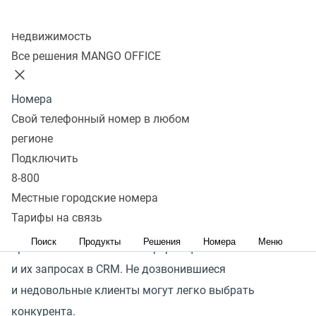
Колл-центр
Улучшите эффективность
Недвижимость
Все решения MANGO OFFICE
работы вашей команды,
интегрируя телефонию
Номера
и CRM
Свой телефонный номер в любом
регионе
Подключить
В современном бизнесе эффективность работы
8-800
менеджеров играет ключевую роль в успехе вашего
Местные городские номера
бизнеса. Они должны оперативно отвечать на звонки,
Тарифы на связь
своевременно перезванивать клиентам, а также
Поиск
Продукты
Решения
Номера
Меню
правильно записывать информацию о клиентах
и их запросах в CRM. Не дозвонившиеся
и недовольные клиенты могут легко выбрать
конкурента.