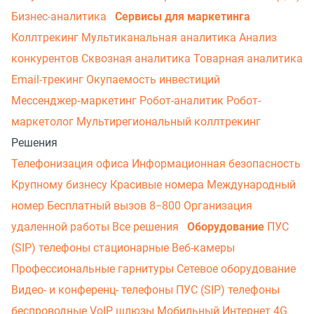
Бизнес-аналитика
Сервисы для маркетинга
Коллтрекинг
Мультиканальная аналитика
Анализ
конкурентов
Сквозная аналитика
Товарная аналитика
Email-трекинг
Окупаемость инвестиций
Мессенджер‑маркетинг
Робот-аналитик
Робот-
маркетолог
Мультирегиональный коллтрекинг
Решения
Телефонизация офиса
Информационная безопасность
Крупному бизнесу
Красивые номера
Международный
номер
Бесплатный вызов 8−800
Организация
удаленной работы
Все решения
Оборудование
ПУС
(SIP) телефоны стационарные
Веб-камеры
Профессиональные гарнитуры
Сетевое оборудование
Видео- и конференц- телефоны
ПУС (SIP) телефоны
беспроводные
VoIP шлюзы
Мобильный Интернет 4G