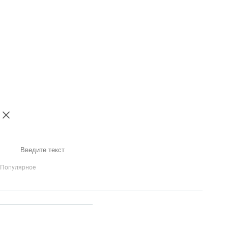
Поиск
Популярное
IP-Телефония
Голосовое приветствие и меню
Распределение
вызовов
Бизнес-аналитика