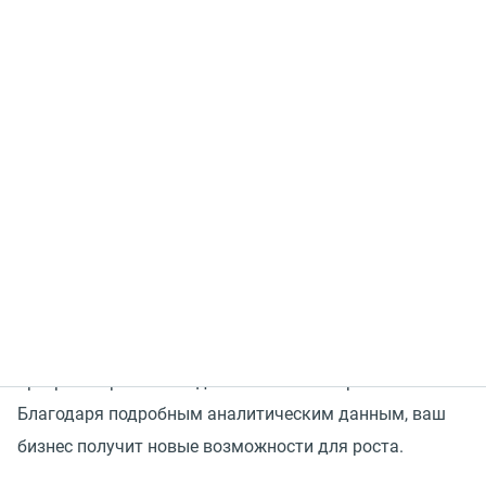
Отчетность контакт-центра критически важна для
измерения качества обслуживания клиентов
и контроля ключевых показателей эффективности
(
KPI). Руководители часто сталкиваются с ситуацией,
когда стандартные отчеты не содержат нужных
показателей, и в этом случае они вынуждены
достраивать выгрузку аналитики вручную или
заказывать дорогостоящую кастомизацию.
Конструктор отчетов MANGO OFFICE поможет легко
настраивать свои отчеты без навыков
программирования и дополнительных трат.
Благодаря подробным аналитическим данным, ваш
бизнес получит новые возможности для роста.