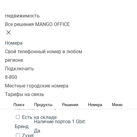
Колл-центр
Показать
Недвижимость
Все решения MANGO OFFICE
В избранном 0 товаров
Сравнить 0 товаров
Номера
Сбросить
Перейти в
Популярные
Фильтры
D-link DSR-1000N
25 000
В
Свой телефонный номер в любом
избранное
Популярные
С высоким рейтингом
₽
Сначала
наличии
регионе
Количество портов:
8
Перейти в
дешевые
Сначала дорогие
Подключить
В
сравнение
Акция
Гарантия:
1 год
8-800
корзину
Местные городские номера
Цена,
руб.:
Наличие PoE (питание
Тарифы на связь
через кабель
-
Поиск
Продукты
Решения
Номера
Меню
интернет):
Нет
Наличие
Есть на складе
Наличие портов 1 Gbit:
Бренд
Да
Zyxel