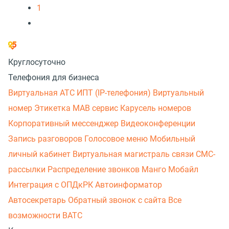
1
Круглосуточно
Телефония для бизнеса
Виртуальная АТС
ИПТ (IP-телефония)
Виртуальный
номер
Этикетка
МАВ сервис
Карусель номеров
Корпоративный мессенджер
Видеоконференции
Запись разговоров
Голосовое меню
Мобильный
личный кабинет
Виртуальная магистраль связи
СМС-
рассылки
Распределение звонков
Манго Мобайл
Интеграция с ОПДкРК
Автоинформатор
Автосекретарь
Обратный звонок с сайта
Все
возможности ВАТС