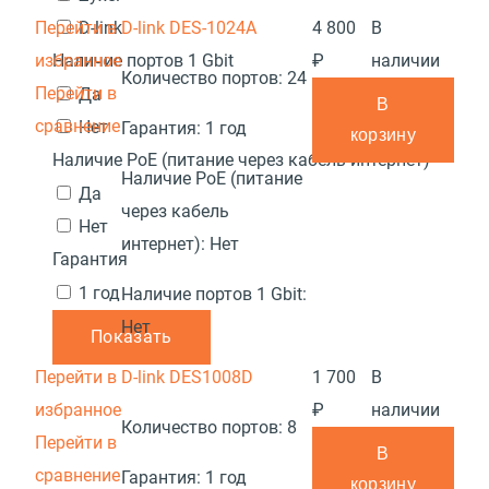
Перейти в
D-link DES-1024A
4 800
В
D-link
избранное
₽
наличии
Наличие портов 1 Gbit
Количество портов:
24
Перейти в
Да
В
сравнение
Нет
Гарантия:
1 год
корзину
Наличие PoE (питание через кабель интернет)
Наличие PoE (питание
Да
через кабель
Нет
интернет):
Нет
Гарантия
1 год
Наличие портов 1 Gbit:
Нет
Показать
Перейти в
D-link DES1008D
1 700
В
избранное
₽
наличии
Количество портов:
8
Перейти в
В
сравнение
Гарантия:
1 год
корзину