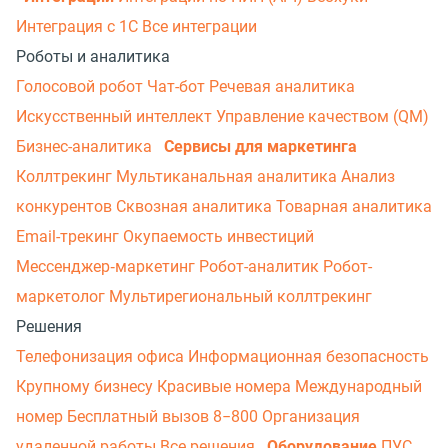
Интеграция с 1С
Все интеграции
Роботы и аналитика
Голосовой робот
Чат-бот
Речевая аналитика
Искусственный интеллект
Управление качеством (QM)
Бизнес-аналитика
Сервисы для маркетинга
Коллтрекинг
Мультиканальная аналитика
Анализ
конкурентов
Сквозная аналитика
Товарная аналитика
Email-трекинг
Окупаемость инвестиций
Мессенджер‑маркетинг
Робот-аналитик
Робот-
маркетолог
Мультирегиональный коллтрекинг
Решения
Телефонизация офиса
Информационная безопасность
Крупному бизнесу
Красивые номера
Международный
номер
Бесплатный вызов 8−800
Организация
удаленной работы
Все решения
Оборудование
ПУС