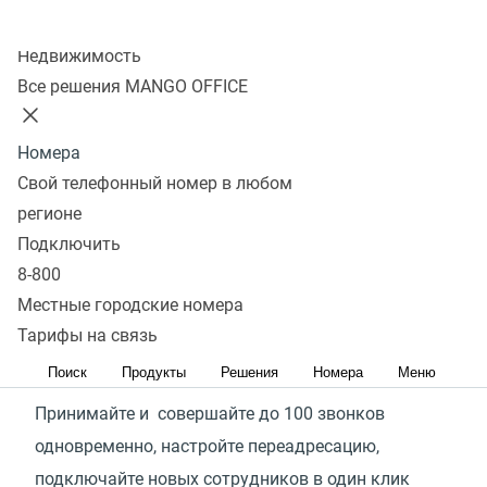
Колл-центр
Недвижимость
Городские номера
Все решения MANGO OFFICE
MANGO OFFICE помогут
Номера
Свой телефонный номер в любом
Сэкономить на связи
регионе
Не нужно покупать оборудование и сим-карты.
Подключить
8-800
Все входящие на городской номер бесплатны,
Местные городские номера
а для клиентов — по ценам домашнего тарифа
Тарифы на связь
Принимать 100% звонков
Поиск
Продукты
Решения
Номера
Меню
Принимайте и совершайте до 100 звонков
одновременно, настройте переадресацию,
подключайте новых сотрудников в один клик