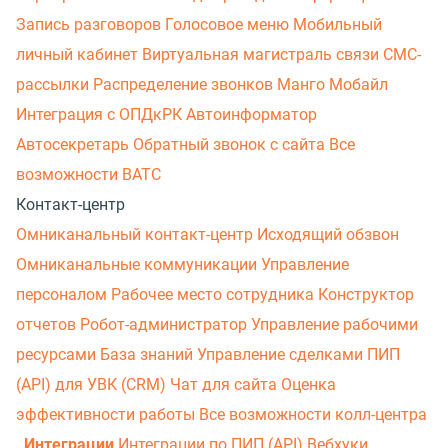
Запись разговоров
Голосовое меню
Мобильный
личный кабинет
Виртуальная магистраль связи
СМС-
рассылки
Распределение звонков
Манго Мобайл
Интеграция с ОПДкРК
Автоинформатор
Автосекретарь
Обратный звонок с сайта
Все
возможности ВАТС
Контакт-центр
Омниканальный контакт-центр
Исходящий обзвон
Омниканальные коммуникации
Управление
персоналом
Рабочее место сотрудника
Конструктор
отчетов
Робот-администратор
Управление рабочими
ресурсами
База знаний
Управление сделками
ПИП
(API) для УВК (CRM)
Чат для сайта
Оценка
эффективности работы
Все возможности колл-центра
Интеграции
Интеграции по ПИП (API)
Вебхуки