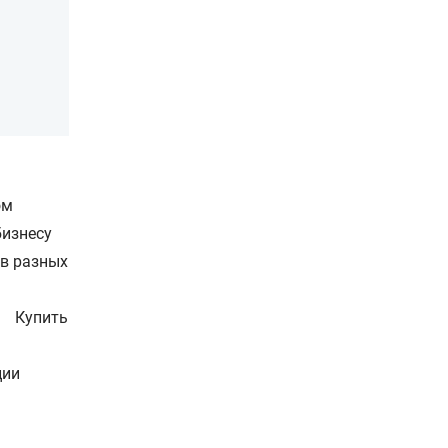
ом
бизнесу
в разных
Купить
ции