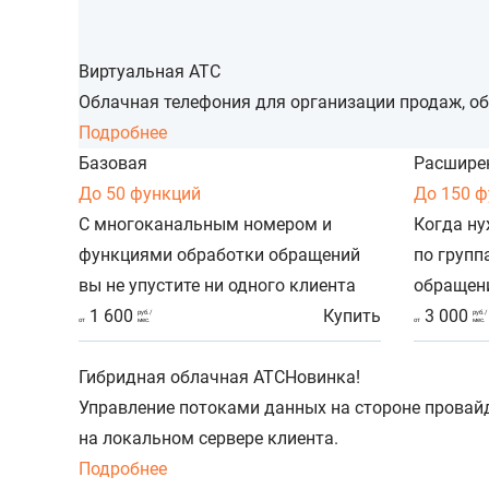
Виртуальная АТС
Облачная телефония для организации продаж, об
Подробнее
Базовая
Расшире
До 50 функций
До 150 
С многоканальным номером и
Когда ну
функциями обработки обращений
по групп
вы не упустите ни одного клиента
обращен
1 600
Купить
3 000
руб./
руб./
от
мес.
от
мес.
Гибридная облачная АТС
Новинка!
Управление потоками данных на стороне провай
на локальном сервере клиента.
Подробнее