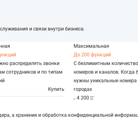
служивания и связи внутри бизнеса.
нная
Максимальная
функций
До 200 функций
жно распределять звонки
С безлимитным количеств
ам сотрудников и по типам
номеров и каналов. Когда 
ий
нужны уникальные номера 
Купить
городах
4 200
руб./
от
мес.
дера, а хранение и обработка конфиденциальной информа