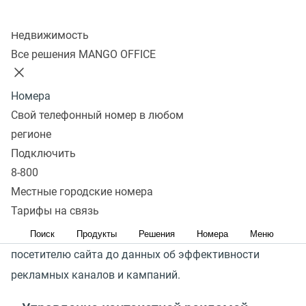
Подробнее
Колл-центр
Недвижимость
Отслеживание обращений
Все решения MANGO OFFICE
по рекламе
Номера
Свой телефонный номер в любом
Онлайн реклама
регионе
Иcпользуйте свою рекламу на полную! Коллтрекинг
Подключить
MANGO OFFICE предоставляет все необходимые
8-800
Местные городские номера
инструменты для сбора данных по рекламе
Тарифы на связь
— анализируйте статистику с любым уровнем
глубины: от детальной информации по каждому
Поиск
Продукты
Решения
Номера
Меню
посетителю сайта до данных об эффективности
рекламных каналов и кампаний.