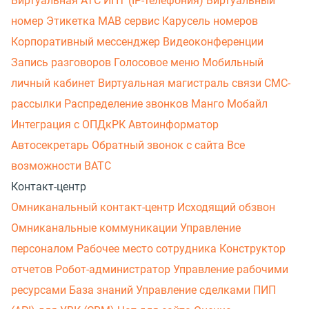
Виртуальная АТС
ИПТ (IP-телефония)
Виртуальный
номер
Этикетка
МАВ сервис
Карусель номеров
Корпоративный мессенджер
Видеоконференции
Запись разговоров
Голосовое меню
Мобильный
личный кабинет
Виртуальная магистраль связи
СМС-
рассылки
Распределение звонков
Манго Мобайл
Интеграция с ОПДкРК
Автоинформатор
Автосекретарь
Обратный звонок с сайта
Все
возможности ВАТС
Контакт-центр
Омниканальный контакт-центр
Исходящий обзвон
Омниканальные коммуникации
Управление
персоналом
Рабочее место сотрудника
Конструктор
отчетов
Робот-администратор
Управление рабочими
ресурсами
База знаний
Управление сделками
ПИП