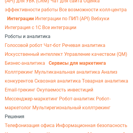
(API) для УВК (CRM)
Чат для сайта
Оценка
эффективности работы
Все возможности колл-центра
Интеграции
Интеграции по ПИП (API)
Вебхуки
Интеграция с 1С
Все интеграции
Роботы и аналитика
Голосовой робот
Чат-бот
Речевая аналитика
Искусственный интеллект
Управление качеством (QM)
Бизнес-аналитика
Сервисы для маркетинга
Коллтрекинг
Мультиканальная аналитика
Анализ
конкурентов
Сквозная аналитика
Товарная аналитика
Email-трекинг
Окупаемость инвестиций
Мессенджер‑маркетинг
Робот-аналитик
Робот-
маркетолог
Мультирегиональный коллтрекинг
Решения
Телефонизация офиса
Информационная безопасность