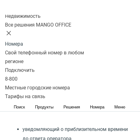
Подключить
Колл-центр
Недвижимость
Все решения MANGO OFFICE
Автоинформаторы для
очереди ожидания
Номера
Свой телефонный номер в любом
Это специальный сервис, сообщающий звонящим
регионе
клиентам примерное время ожидания до ответа
Подключить
оператора.
8-800
Местные городские номера
Вы можете подключить один или оба из двух
Тарифы на связь
автоинформаторов:
Поиск
Продукты
Решения
Номера
Меню
уведомляющий о приблизительном времени
до ответа оператора