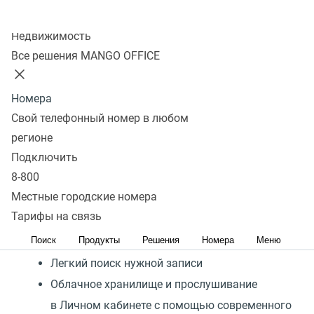
Повышайте качество
Колл-центр
обслуживания с помощью
Недвижимость
простого инструмента
Все решения MANGO OFFICE
Запись входящих и исходящих звонков
Номера
Ускорение прослушивания, шумоподавление,
Свой телефонный номер в любом
перемотка
регионе
Подключить
Добавление записей в избранное
8-800
Гибкие настройки функций, какие разговоры
Местные городские номера
записывать
Тарифы на связь
Исключения для записи разговоров
Поиск
Продукты
Решения
Номера
Меню
руководства
Легкий поиск нужной записи
Облачное хранилище и прослушивание
в Личном кабинете с помощью современного