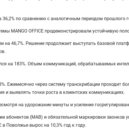
а 36,2% по сравнению с аналогичным периодом прошлого г
истемы MANGO OFFICE продемонстрировали устойчивую по
и на 46,7%. Решение продолжает выступать базовой плат
ов.
чился на 183%. Объем коммуникаций, обрабатываемых ин
8%. Ежемесячно через систему транскрибации проходит бол
я и выявлять точки роста в клиентских коммуникациях.
несмотря на удорожание минуты и усиление госрегулирова
и абонентов (МАВ) и обязательной маркировки звонков ув
в Поволжье вырос на 10,3% год к году.