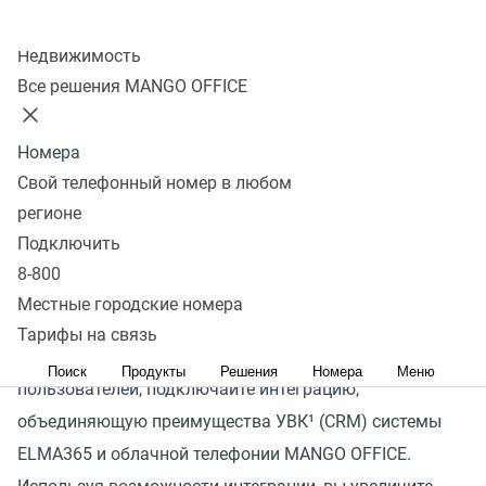
Колл-центр
Недвижимость
Телефония для ELMA365
Все решения MANGO OFFICE
Формируйте максимально позитивное впечатление
Номера
у клиента в начале общения
Свой телефонный номер в любом
Сейчас клиенты ожидают, что при звонке сотрудник
регионе
быстро ответит и будет в курсе истории обращения,
Подключить
а вопрос решится в за минимальное время
8-800
нахождения в звонке.
Местные городские номера
Тарифы на связь
Для того, чтобы соответствовать ожиданиям
Поиск
Продукты
Решения
Номера
Меню
пользователей, подключайте интеграцию,
объединяющую преимущества УВК¹
(
CRM) системы
ELMA365 и облачной телефонии MANGO OFFICE.