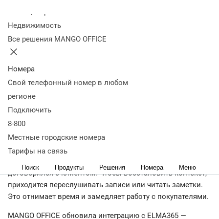
разговоров в
Колл-центр
Недвижимость
интеграцию с ELMA365
Все решения MANGO OFFICE
23 апреля
3 948
Номера
Новые функции помогут менеджерам по продажам
Свой телефонный номер в любом
экономить время на рутине и улучшить качество
регионе
обслуживания.
Подключить
8-800
Местные городские номера
Руководители отделов продаж регулярно сталкиваются с
одной проблемой. Менеджер проводит десятки звонков
Тарифы на связь
в день. Через несколько недель он уже не помнит, о чём
Поиск
Продукты
Решения
Номера
Меню
договорился с клиентом. Чтобы восстановить контекст,
приходится переслушивать записи или читать заметки.
Это отнимает время и замедляет работу с покупателями.
MANGO OFFICE обновила интеграцию с ELMA365 —