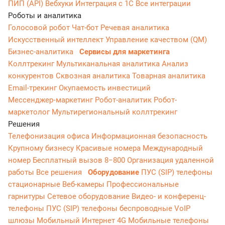
ПИП (API)
Вебхуки
Интеграция с 1С
Все интеграции
Роботы и аналитика
Голосовой робот
Чат-бот
Речевая аналитика
Искусственный интеллект
Управление качеством (QM)
Бизнес-аналитика
Сервисы для маркетинга
Коллтрекинг
Мультиканальная аналитика
Анализ
конкурентов
Сквозная аналитика
Товарная аналитика
Email-трекинг
Окупаемость инвестиций
Мессенджер‑маркетинг
Робот-аналитик
Робот-
маркетолог
Мультирегиональный коллтрекинг
Решения
Телефонизация офиса
Информационная безопасность
Крупному бизнесу
Красивые номера
Международный
номер
Бесплатный вызов 8−800
Организация удаленной
работы
Все решения
Оборудование
ПУС (SIP) телефоны
стационарные
Веб-камеры
Профессиональные
гарнитуры
Сетевое оборудование
Видео- и конференц-
телефоны
ПУС (SIP) телефоны беспроводные
VoIP
шлюзы
Мобильный Интернет 4G
Мобильные телефоны