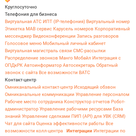
Круглосуточно
Телефония для бизнеса
Виртуальная АТС
ИПТ (IP-телефония)
Виртуальный номер
Этикетка
МАВ сервис
Карусель номеров
Корпоративный
мессенджер
Видеоконференции
Запись разговоров
Голосовое меню
Мобильный личный кабинет
Виртуальная магистраль связи
СМС-рассылки
Распределение звонков
Манго Мобайл
Интеграция с
ОПДкРК
Автоинформатор
Автосекретарь
Обратный
звонок с сайта
Все возможности ВАТС
Контакт-центр
Омниканальный контакт-центр
Исходящий обзвон
Омниканальные коммуникации
Управление персоналом
Рабочее место сотрудника
Конструктор отчетов
Робот-
администратор
Управление рабочими ресурсами
База
знаний
Управление сделками
ПИП (API) для УВК (CRM)
Чат для сайта
Оценка эффективности работы
Все
возможности колл-центра
Интеграции
Интеграции по